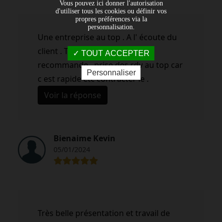
Vous pouvez ici donner l'autorisation
d'utiliser tous les cookies ou définir vos
propres préférences via la
personnalisation.
Une entreprise au top . A l' écoute du
client . Très beau travail . Je le
TOUT ACCEPTER
recommande , prise des rdv au top car
Personnaliser
c est rapide etc contracter le .
Voir la réponse
Bienaime Kevin
05/01/2024
Très belle présentation et travail de