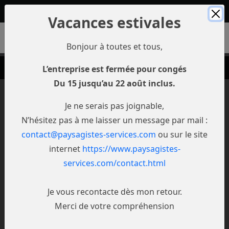
Panneau de gestion des cookies
Paysagiste près de Douai – Aménagement extérieur près de
Valenciennes
Vacances estivales
Bonjour à toutes et tous,
06 49 63 79 98
L’entreprise est fermée pour congés
Du 15 jusqu’au 22 août inclus.
Je ne serais pas joignable,
N’hésitez pas à me laisser un message par mail :
contact@paysagistes-services.com
ou sur le site
internet
https://www.paysagistes-
EMAIL
*
:
services.com/contact.html
Je vous recontacte dès mon retour.
NOM :
Merci de votre compréhension